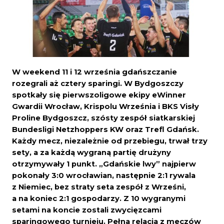
W weekend 11 i 12 września gdańszczanie
rozegrali aż cztery sparingi. W Bydgoszczy
spotkały się pierwszoligowe ekipy eWinner
Gwardii Wrocław, Krispolu Września i BKS Visły
Proline Bydgoszcz, szósty zespół siatkarskiej
Bundesligi Netzhoppers KW oraz Trefl Gdańsk.
Każdy mecz, niezależnie od przebiegu, trwał trzy
sety, a za każdą wygraną partię drużyny
otrzymywały 1 punkt. „Gdańskie lwy” najpierw
pokonały 3:0 wrocławian, następnie 2:1 rywala
z Niemiec, bez straty seta zespół z Wrześni,
a na koniec 2:1 gospodarzy. Z 10 wygranymi
setami na koncie zostali zwycięzcami
sparingowego turnieju. Pełna relacja z meczów