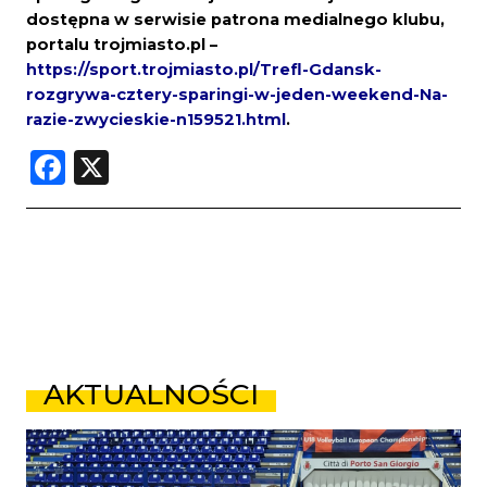
dostępna w serwisie patrona medialnego klubu,
portalu trojmiasto.pl –
https://sport.trojmiasto.pl/Trefl-Gdansk-
rozgrywa-cztery-sparingi-w-jeden-weekend-Na-
razie-zwycieskie-n159521.html
.
Facebook
X
AKTUALNOŚCI