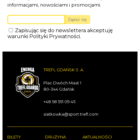
informacjami, nowościami i promocjami.
Zapisując się do newslettera akceptuję
warunki
Polityki Prywatności
.
TREFL GDAŃSK S. A.
Plac Dwóch Miast 1
80-344 Gdańsk
+48 58 551 09 45
siatkowka@sport.trefl.com
BILETY
DRUŻYNA
AKTUALNOŚCI