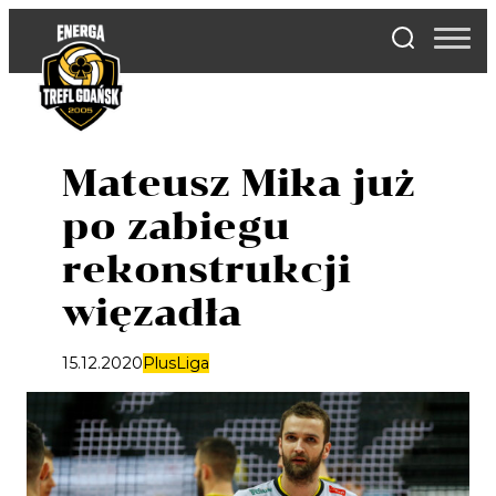
Skip
to
content
Mateusz Mika już
po zabiegu
rekonstrukcji
więzadła
15.12.2020
PlusLiga