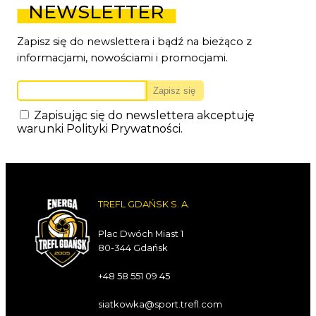
NEWSLETTER
Zapisz się do newslettera i bądź na bieżąco z
informacjami, nowościami i promocjami.
Zapisując się do newslettera akceptuję
warunki
Polityki Prywatności
.
TREFL GDAŃSK S. A.
Plac Dwóch Miast 1
80-344 Gdańsk
+48 58 551 09 45
siatkowka@sport.trefl.com