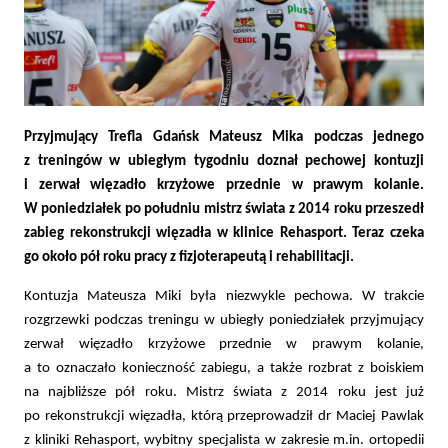
Przyjmujący Trefla Gdańsk Mateusz Mika podczas jednego
z treningów w ubiegłym tygodniu doznał pechowej kontuzji
i zerwał więzadło krzyżowe przednie w prawym kolanie.
W poniedziałek po południu mistrz świata z 2014 roku przeszedł
zabieg rekonstrukcji więzadła w klinice Rehasport. Teraz czeka
go około pół roku pracy z fizjoterapeutą i rehabilitacji.
Kontuzja Mateusza Miki była niezwykle pechowa. W trakcie
rozgrzewki podczas treningu w ubiegły poniedziałek przyjmujący
zerwał więzadło krzyżowe przednie w prawym kolanie,
a to oznaczało konieczność zabiegu, a także rozbrat z boiskiem
na najbliższe pół roku. Mistrz świata z 2014 roku jest już
po rekonstrukcji więzadła, którą przeprowadził dr Maciej Pawlak
z kliniki Rehasport, wybitny specjalista w zakresie m.in. ortopedii