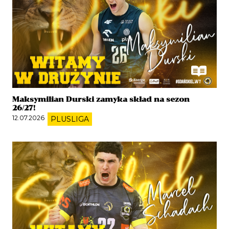
Maksymilian Durski zamyka skład na sezon
26/27!
12.07.2026
PLUSLIGA