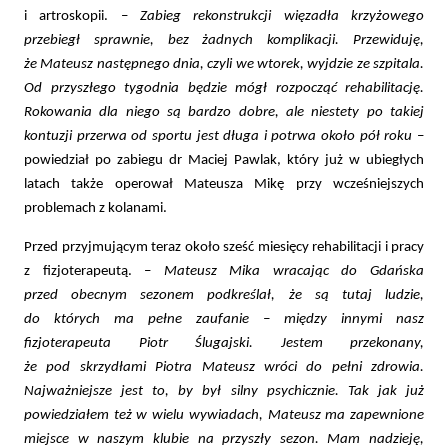
i artroskopii. –
Zabieg rekonstrukcji więzadła krzyżowego
przebiegł sprawnie, bez żadnych komplikacji. Przewiduję,
że Mateusz następnego dnia, czyli we wtorek, wyjdzie ze szpitala.
Od przyszłego tygodnia będzie mógł rozpocząć rehabilitację.
Rokowania dla niego są bardzo dobre, ale niestety po takiej
kontuzji przerwa od sportu jest długa i potrwa około pół roku
–
powiedział po zabiegu dr Maciej Pawlak, który już w ubiegłych
latach także operował Mateusza Mikę przy wcześniejszych
problemach z kolanami.
Przed przyjmującym teraz około sześć miesięcy rehabilitacji i pracy
z fizjoterapeutą. –
Mateusz Mika wracając do Gdańska
przed obecnym sezonem podkreślał, że są tutaj ludzie,
do których ma pełne zaufanie – między innymi nasz
fizjoterapeuta Piotr Ślugajski. Jestem przekonany,
że pod skrzydłami Piotra Mateusz wróci do pełni zdrowia.
Najważniejsze jest to, by był silny psychicznie. Tak jak już
powiedziałem też w wielu wywiadach, Mateusz ma zapewnione
miejsce w naszym klubie na przyszły sezon. Mam nadzieję,