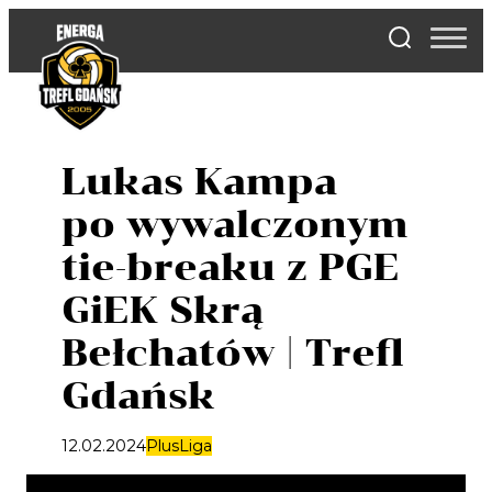
Skip
to
content
Lukas Kampa
po wywalczonym
tie-breaku z PGE
GiEK Skrą
Bełchatów | Trefl
Gdańsk
12.02.2024
PlusLiga