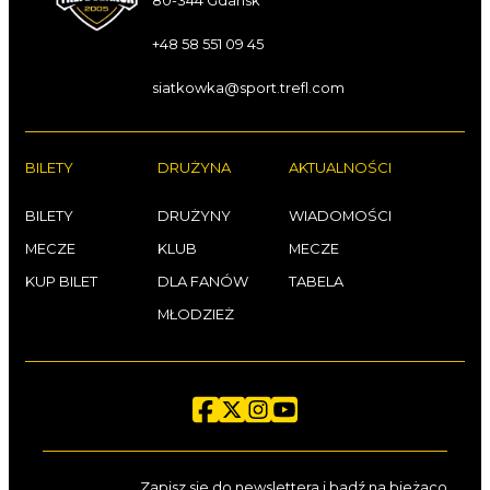
80-344 Gdańsk
+48 58 551 09 45
siatkowka@sport.trefl.com
BILETY
DRUŻYNA
AKTUALNOŚCI
BILETY
DRUŻYNY
WIADOMOŚCI
MECZE
KLUB
MECZE
KUP BILET
DLA FANÓW
TABELA
MŁODZIEŻ
Zapisz się do newslettera i bądź na bieżąco