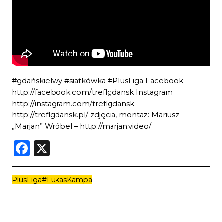
#gdańskielwy #siatkówka #PlusLiga Facebook
http://facebook.com/treflgdansk Instagram
http://instagram.com/treflgdansk
http://treflgdansk.pl/ zdjęcia, montaż: Mariusz
„Marjan” Wróbel – http://marjan.video/
Facebook
X
PlusLiga
#LukasKampa