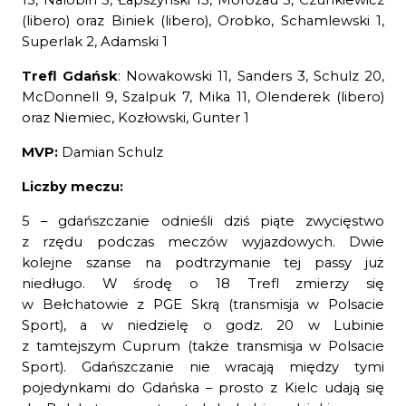
13, Nalobin 3, Łapszyński 13, Morozau 3, Czunkiewicz
(libero) oraz Biniek (libero), Orobko, Schamlewski 1,
Superlak 2, Adamski 1
Trefl Gdańsk
: Nowakowski 11, Sanders 3, Schulz 20,
McDonnell 9, Szalpuk 7, Mika 11, Olenderek (libero)
oraz Niemiec, Kozłowski, Gunter 1
MVP:
Damian Schulz
Liczby meczu:
5 – gdańszczanie odnieśli dziś piąte zwycięstwo
z rzędu podczas meczów wyjazdowych. Dwie
kolejne szanse na podtrzymanie tej passy już
niedługo. W środę o 18 Trefl zmierzy się
w Bełchatowie z PGE Skrą (transmisja w Polsacie
Sport), a w niedzielę o godz. 20 w Lubinie
z tamtejszym Cuprum (także transmisja w Polsacie
Sport). Gdańszczanie nie wracają między tymi
pojedynkami do Gdańska – prosto z Kielc udają się