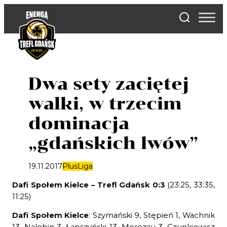
Skip
to
content
Dwa sety zaciętej
walki, w trzecim
dominacja
„gdańskich lwów”
19.11.2017
PlusLiga
Dafi Społem Kielce – Trefl Gdańsk 0:3
(23:25, 33:35,
11:25)
Dafi Społem Kielce
: Szymański 9, Stępień 1, Wachnik