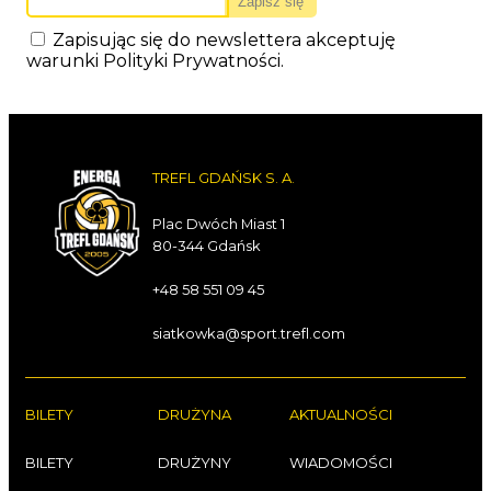
Zapisując się do newslettera akceptuję
warunki
Polityki Prywatności
.
TREFL GDAŃSK S. A.
Plac Dwóch Miast 1
80-344 Gdańsk
+48 58 551 09 45
siatkowka@sport.trefl.com
BILETY
DRUŻYNA
AKTUALNOŚCI
BILETY
DRUŻYNY
WIADOMOŚCI