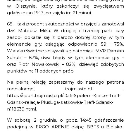
w Olsztynie, który zakończył się zwycięstwem
gdańszczan 15:13, co zajęło im 21 minut.
68 – taki procent skuteczności w przyjęciu zanotował
dziś Mateusz Mika. W drugiej i trzeciej partii cały
zespół pokazał się z bardzo dobrej strony w tym
elemencie gry, osiągając odpowiednio 59 i 75%.
W ataku świetnie spisywali się natomiast MVP Damian
Schulz – 67%, dwa błędy w tym elemencie gry –
oraz Piotr Nowakowski – 82%, dziewięć zdobytych
punktów na 11 oddanych prób.
Na pełną relację zapraszamy do naszego patrona
medialnego, trojmiasto.pl –
https://sport.trojmiasto.pl/Dafi-Spolem-Kielce-Trefl-
Gdansk-relacja-PlusLiga-siatkowka-Trefl-Gdansk-
n118639.html
.
W sobotę, 2 grudnia, o godz. 14:45 gdańszczanie
podejmą w ERGO ARENIE ekipę BBTS-u Bielsko-