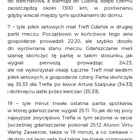
do Bełchatowa, a stamtąd do Lubina, dzięki czemu
zaoszczędzą około 1300 km, w porównaniu
gdyby wracali między tymi spotkaniami do domu.
7 – tyle piłek setowych miał Trefl Gdańsk w drugiej
partii meczu. Początkowo w końcówce tego seta
gospodarze prowadzili 22:20, ale szybko doszło
do wyrównania stanu meczu. Gdańszczanie mieli
szansę skończyć tę partię w takim stosunku, jak
wygrali pierwszą, prowadząc 24:23,
ale nie wykorzystali okazji. Łącznie Trefl miał siedem
piłek setowych, a gospodarze cztery. Partia skończyła
się 35:33 dla Trefla po kiwce Artura Szalpuka (34:33)
i dotknięciu siatki przez kielczan (35:33).
19 – tyle minut trwała ostatnia partia spotkania,
w której gdańszczanie wygrali 25:11. To jak do tej pory
najwyższe zwycięstwo Trefla w tym sezonie w secie
(wcześniej gdańszczanie pokonali 25:12 Aluron Virtu
Wartę Zawiercie, także w 19 minut), a co ciekawe –
dłuższy od tego seta był także tie-break rozgrywany