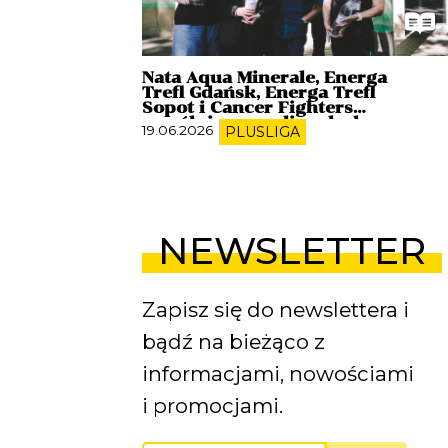
Nata Aqua Minerale, Energa
Trefl Gdańsk, Energa Trefl
Sopot i Cancer Fighters
wspólnie wsparli małych
19.06.2026
PLUSLIGA
pacjentów UCK
NEWSLETTER
Zapisz się do newslettera i
bądź na bieżąco z
informacjami, nowościami
i promocjami.