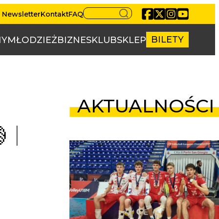
Newsletter
Kontakt
FAQ
BILETY
NY
MŁODZIEŻ
BIZNES
KLUB
SKLEP
AKTUALNOŚCI
 |