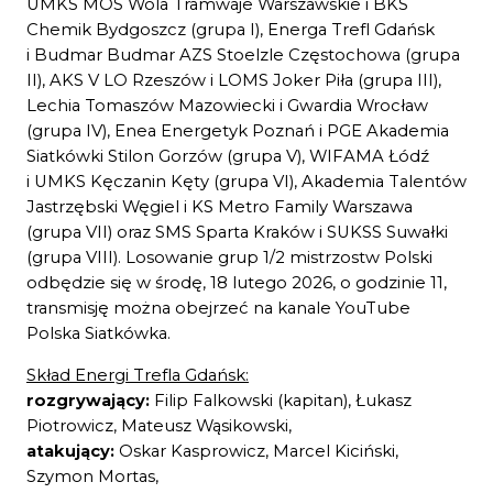
UMKS MOS Wola Tramwaje Warszawskie i BKS
Chemik Bydgoszcz (grupa I), Energa Trefl Gdańsk
i Budmar Budmar AZS Stoelzle Częstochowa (grupa
II), AKS V LO Rzeszów i LOMS Joker Piła (grupa III),
Lechia Tomaszów Mazowiecki i Gwardia Wrocław
(grupa IV), Enea Energetyk Poznań i PGE Akademia
Siatkówki Stilon Gorzów (grupa V), WIFAMA Łódź
i UMKS Kęczanin Kęty (grupa VI), Akademia Talentów
Jastrzębski Węgiel i KS Metro Family Warszawa
(grupa VII) oraz SMS Sparta Kraków i SUKSS Suwałki
(grupa VIII). Losowanie grup 1/2 mistrzostw Polski
odbędzie się w środę, 18 lutego 2026, o godzinie 11,
transmisję można obejrzeć na kanale YouTube
Polska Siatkówka.
Skład Energi Trefla Gdańsk:
rozgrywający:
Filip Falkowski (kapitan), Łukasz
Piotrowicz, Mateusz Wąsikowski,
atakujący:
Oskar Kasprowicz, Marcel Kiciński,
Szymon Mortas,