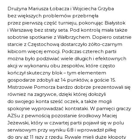
Drużyna Mariusza Łobacza i Wojciecha Grzyba
bez większych problemów przebrnęła
przez pierwszą część turnieju, pokonując Białystok
i Warszawę bez straty seta. Pod kontrolą miała także
sobotnie spotkanie z Wałbrzychem. Dopiero ostatnie
starcie z Częstochową dostarczyło żółto-czarnym
kibicom więcej emocji. Podczas czterech partii
można było podziwiać wiele długich i efektownych
akcji w wykonaniu obu zespołów, które często
kończył skuteczny blok – tym elementem
gospodarze zdobyli aż 14 punktów, a goście 15.
Mistrzowie Pomorza bardzo dobrze prezentowali się
również na zagrywce, dzięki której dołożyli
do swojego konta sześć oczek, a także mogli
spokojnie wyprowadzać kontrataki. W pamięci graczy
AZSu z pewnością pozostanie środkowy Maciej
Jeżewski, który w czwartej partii pojawił się w polu
serwisowym przy wyniku 6:8 i wprowadził piłkę
do gry aż 11 razy z rzędu. Rywale mieli duże kłopoty