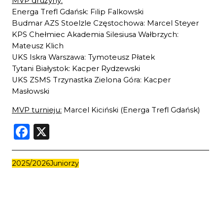
MVP drużyny:
Energa Trefl Gdańsk: Filip Falkowski
Budmar AZS Stoelzle Częstochowa: Marcel Steyer
KPS Chełmiec Akademia Silesiusa Wałbrzych:
Mateusz Klich
UKS Iskra Warszawa: Tymoteusz Płatek
Tytani Białystok: Kacper Rydzewski
UKS ZSMS Trzynastka Zielona Góra: Kacper
Masłowski
MVP turnieju:
Marcel Kiciński (Energa Trefl Gdańsk)
Facebook
X
2025/2026
Juniorzy