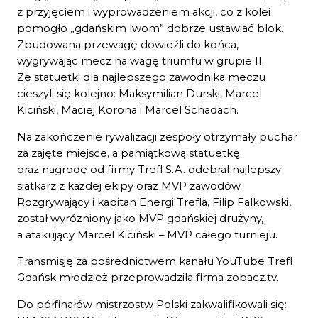
z przyjęciem i wyprowadzeniem akcji, co z kolei
pomogło „gdańskim lwom” dobrze ustawiać blok.
Zbudowaną przewagę dowieźli do końca,
wygrywając mecz na wagę triumfu w grupie II.
Ze statuetki dla najlepszego zawodnika meczu
cieszyli się kolejno: Maksymilian Durski, Marcel
Kiciński, Maciej Korona i Marcel Schadach.
Na zakończenie rywalizacji zespoły otrzymały puchar
za zajęte miejsce, a pamiątkową statuetkę
oraz nagrodę od firmy Trefl S.A. odebrał najlepszy
siatkarz z każdej ekipy oraz MVP zawodów.
Rozgrywający i kapitan Energi Trefla, Filip Falkowski,
został wyróżniony jako MVP gdańskiej drużyny,
a atakujący Marcel Kiciński – MVP całego turnieju.
Transmisję za pośrednictwem kanału YouTube Trefl
Gdańsk młodzież przeprowadziła firma zobacz.tv.
Do półfinałów mistrzostw Polski zakwalifikowali się: