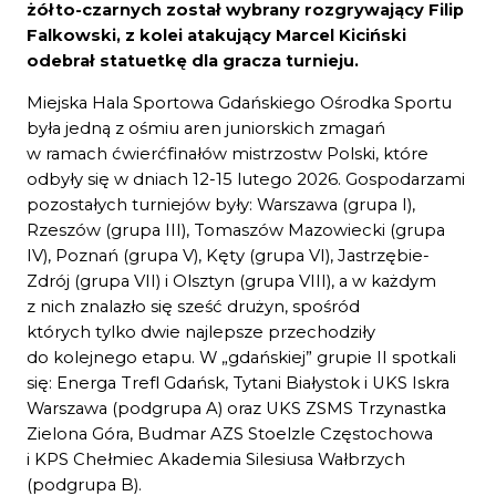
żółto-czarnych został wybrany rozgrywający Filip
Falkowski, z kolei atakujący Marcel Kiciński
odebrał statuetkę dla gracza turnieju.
Miejska Hala Sportowa Gdańskiego Ośrodka Sportu
była jedną z ośmiu aren juniorskich zmagań
w ramach ćwierćfinałów mistrzostw Polski, które
odbyły się w dniach 12-15 lutego 2026. Gospodarzami
pozostałych turniejów były: Warszawa (grupa I),
Rzeszów (grupa III), Tomaszów Mazowiecki (grupa
IV), Poznań (grupa V), Kęty (grupa VI), Jastrzębie-
Zdrój (grupa VII) i Olsztyn (grupa VIII), a w każdym
z nich znalazło się sześć drużyn, spośród
których tylko dwie najlepsze przechodziły
do kolejnego etapu. W „gdańskiej” grupie II spotkali
się: Energa Trefl Gdańsk, Tytani Białystok i UKS Iskra
Warszawa (podgrupa A) oraz UKS ZSMS Trzynastka
Zielona Góra, Budmar AZS Stoelzle Częstochowa
i KPS Chełmiec Akademia Silesiusa Wałbrzych
(podgrupa B).