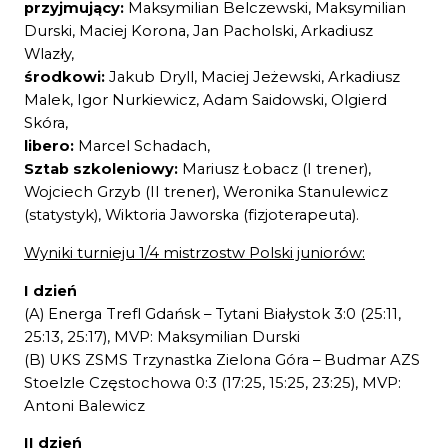
przyjmujący:
Maksymilian Belczewski, Maksymilian
Durski, Maciej Korona, Jan Pacholski, Arkadiusz
Wlazły,
środkowi:
Jakub Dryll, Maciej Jeżewski, Arkadiusz
Malek, Igor Nurkiewicz, Adam Saidowski, Olgierd
Skóra,
libero:
Marcel Schadach,
Sztab szkoleniowy:
Mariusz Łobacz (I trener),
Wojciech Grzyb (II trener), Weronika Stanulewicz
(statystyk), Wiktoria Jaworska (fizjoterapeuta).
Wyniki turnieju 1/4 mistrzostw Polski juniorów:
I dzień
(A) Energa Trefl Gdańsk – Tytani Białystok 3:0 (25:11,
25:13, 25:17), MVP: Maksymilian Durski
(B) UKS ZSMS Trzynastka Zielona Góra – Budmar AZS
Stoelzle Częstochowa 0:3 (17:25, 15:25, 23:25), MVP:
Antoni Balewicz
II dzień