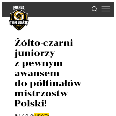
Skip
to
content
Żółto-czarni
juniorzy
z pewnym
awansem
do półfinałów
mistrzostw
Polski!
16.02.2026
Juniorzy